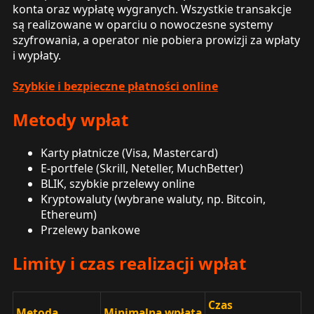
konta oraz wypłatę wygranych. Wszystkie transakcje
są realizowane w oparciu o nowoczesne systemy
szyfrowania, a operator nie pobiera prowizji za wpłaty
i wypłaty.
Szybkie i bezpieczne płatności online
Metody wpłat
Karty płatnicze (Visa, Mastercard)
E-portfele (Skrill, Neteller, MuchBetter)
BLIK, szybkie przelewy online
Kryptowaluty (wybrane waluty, np. Bitcoin,
Ethereum)
Przelewy bankowe
Limity i czas realizacji wpłat
Czas
Metoda
Minimalna wpłata