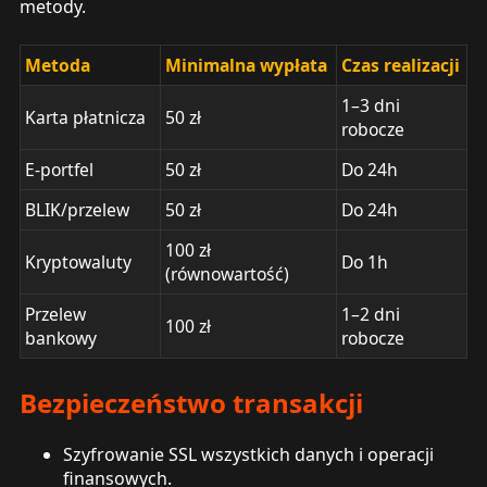
metody.
Metoda
Minimalna wypłata
Czas realizacji
1–3 dni
Karta płatnicza
50 zł
robocze
E-portfel
50 zł
Do 24h
BLIK/przelew
50 zł
Do 24h
100 zł
Kryptowaluty
Do 1h
(równowartość)
Przelew
1–2 dni
100 zł
bankowy
robocze
Bezpieczeństwo transakcji
Szyfrowanie SSL wszystkich danych i operacji
finansowych.