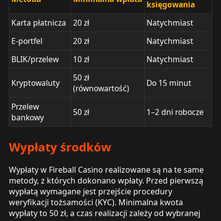
księgowania
Karta płatnicza
20 zł
Natychmiast
E-portfel
20 zł
Natychmiast
BLIK/przelew
10 zł
Natychmiast
50 zł
Kryptowaluty
Do 15 minut
(równowartość)
Przelew
50 zł
1–2 dni robocze
bankowy
Wypłaty środków
Wypłaty w Fireball Casino realizowane są na te same
metody, z których dokonano wpłaty. Przed pierwszą
wypłatą wymagane jest przejście procedury
weryfikacji tożsamości (KYC). Minimalna kwota
wypłaty to 50 zł, a czas realizacji zależy od wybranej