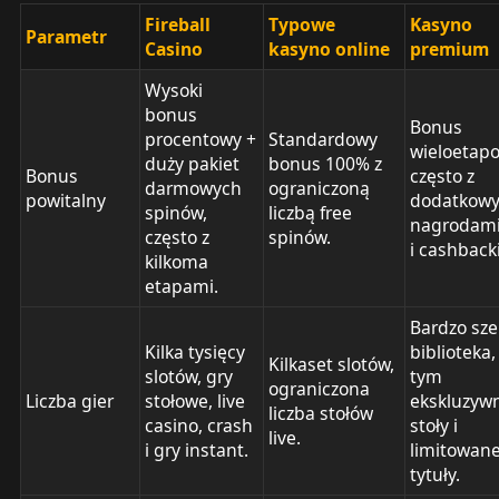
Fireball
Typowe
Kasyno
Parametr
Casino
kasyno online
premium
Wysoki
bonus
Bonus
procentowy +
Standardowy
wieloetapo
duży pakiet
bonus 100% z
Bonus
często z
darmowych
ograniczoną
powitalny
dodatkow
spinów,
liczbą free
nagrodami
często z
spinów.
i cashback
kilkoma
etapami.
Bardzo sze
Kilka tysięcy
biblioteka,
Kilkaset slotów,
slotów, gry
tym
ograniczona
Liczba gier
stołowe, live
ekskluzyw
liczba stołów
casino, crash
stoły i
live.
i gry instant.
limitowan
tytuły.