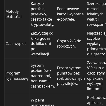
Karty, e-
Szeroka g
portfele,
Podstawowe
metod
Metody
przelewy,
karty i wybrane
lokalnych,
płatności
często także
e-portfele.
walut i
kryptowaluty.
rozwiązań 
Zazwyczaj od
Najczęście
kilku godzin
szybkie
Często 2–5 dni
Czas wypłat
do kilku dni
wypłaty
roboczych.
po
prioryteto
weryfikacji.
dla graczy 
Zaawanso
System
Prosty system
VIP club z
poziomów z
Program
punktów bez
osobistym
nagrodami,
lojalnościowy
rozbudowanych
opiekunem
bonusami i
przywilejów.
wyższymi
cashbackiem.
limitami.
Rozbudow
W pełni
aplikacje,
responsywna