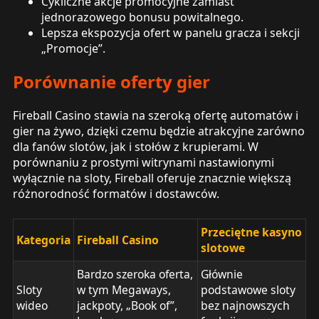
Cykliczne akcje promocyjne zamiast
jednorazowego bonusu powitalnego.
Lepsza ekspozycja ofert w panelu gracza i sekcji
„Promocje”.
Porównanie oferty gier
Fireball Casino stawia na szeroką ofertę automatów i
gier na żywo, dzięki czemu będzie atrakcyjne zarówno
dla fanów slotów, jak i stołów z krupierami. W
porównaniu z prostymi witrynami nastawionymi
wyłącznie na sloty, Fireball oferuje znacznie większą
różnorodność formatów i dostawców.
Przeciętne kasyno
Kategoria
Fireball Casino
slotowe
Bardzo szeroka oferta,
Głównie
Sloty
w tym Megaways,
podstawowe sloty
wideo
jackpoty, „Book of”,
bez najnowszych