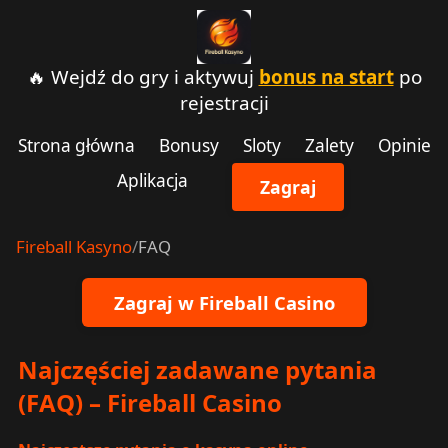
🔥 Wejdź do gry i aktywuj
bonus na start
po
rejestracji
Strona główna
Bonusy
Sloty
Zalety
Opinie
Aplikacja
Zagraj
Fireball Kasyno
/
FAQ
Zagraj w Fireball Casino
Najczęściej zadawane pytania
(FAQ) – Fireball Casino