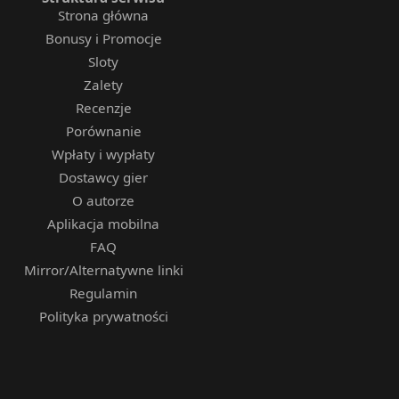
Strona główna
Bonusy i Promocje
Sloty
Zalety
Recenzje
Porównanie
Wpłaty i wypłaty
Dostawcy gier
O autorze
Aplikacja mobilna
FAQ
Mirror/Alternatywne linki
Regulamin
Polityka prywatności