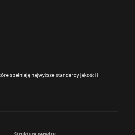
re spełniają najwyższe standardy jakości i
Struktura serwisu