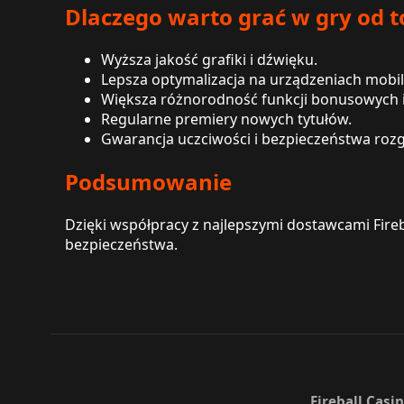
Dlaczego warto grać w gry od
Wyższa jakość grafiki i dźwięku.
Lepsza optymalizacja na urządzeniach mobil
Większa różnorodność funkcji bonusowych i
Regularne premiery nowych tytułów.
Gwarancja uczciwości i bezpieczeństwa rozg
Podsumowanie
Dzięki współpracy z najlepszymi dostawcami Fireb
bezpieczeństwa.
Fireball Casi