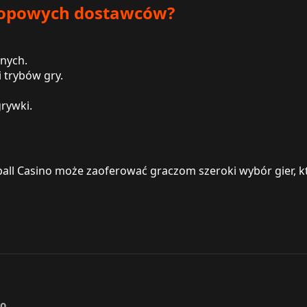
 topowych dostawców?
nych.
 trybów gry.
rywki.
all Casino może zaoferować graczom szeroki wybór gier, któ
no