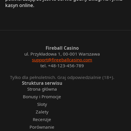
kasyn online.
Fireball Casino
ul. Przykładowa 1, 00-001 Warszawa
support@fireeballcasino.com
tel. +48-123-456-789
Tylko dla pełnoletnich. Graj odpowiedzialnie (18+).
Struktura serwisu
Strona główna
Bonusy i Promocje
Sloty
Zalety
Recenzje
Porównanie