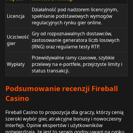
Działalność pod nadzorem licencyjnym,
Licencja
spełnianie podstawowych wymogów
regulacyjnych rynku gier online.
Gry od rozpoznawalnych dostawców,
Uczciwość
zastosowanie generatora liczb losowych
gier
(RNG) oraz regularne testy RTP.
Przewidywalne ramy czasowe, szybkie
Wypłaty
przelewy na e-portfele, przejrzyste limity i
status transakcji.
Podsumowanie recenzji Fireball
Casino
Fireball Casino to propozycja dla graczy, którzy cenią
szeroki wybór gier, atrakcyjne bonusy i nowoczesny
interfejs. Opinie ekspertów i użytkowników
potwierdzają, że jest to serwis godny uwagi na rynku