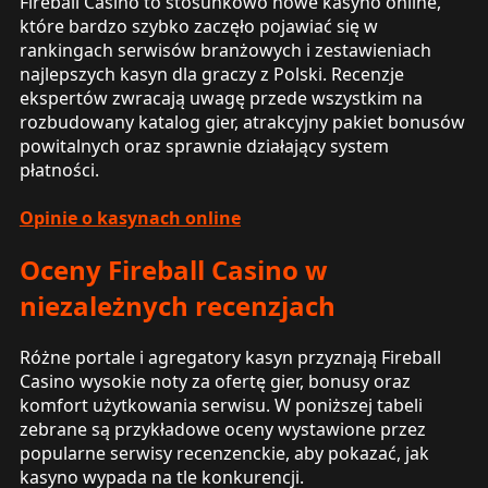
Fireball Casino to stosunkowo nowe kasyno online,
które bardzo szybko zaczęło pojawiać się w
rankingach serwisów branżowych i zestawieniach
najlepszych kasyn dla graczy z Polski. Recenzje
ekspertów zwracają uwagę przede wszystkim na
rozbudowany katalog gier, atrakcyjny pakiet bonusów
powitalnych oraz sprawnie działający system
płatności.
Opinie o kasynach online
Oceny Fireball Casino w
niezależnych recenzjach
Różne portale i agregatory kasyn przyznają Fireball
Casino wysokie noty za ofertę gier, bonusy oraz
komfort użytkowania serwisu. W poniższej tabeli
zebrane są przykładowe oceny wystawione przez
popularne serwisy recenzenckie, aby pokazać, jak
kasyno wypada na tle konkurencji.