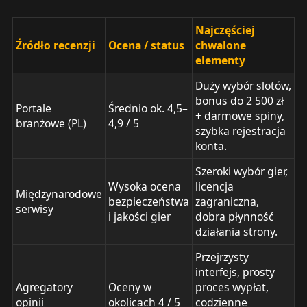
Najczęściej
Źródło recenzji
Ocena / status
chwalone
elementy
Duży wybór slotów,
bonus do 2 500 zł
Portale
Średnio ok. 4,5–
+ darmowe spiny,
branżowe (PL)
4,9 / 5
szybka rejestracja
konta.
Szeroki wybór gier,
Wysoka ocena
licencja
Międzynarodowe
bezpieczeństwa
zagraniczna,
serwisy
i jakości gier
dobra płynność
działania strony.
Przejrzysty
interfejs, prosty
Agregatory
Oceny w
proces wypłat,
opinii
okolicach 4 / 5
codzienne