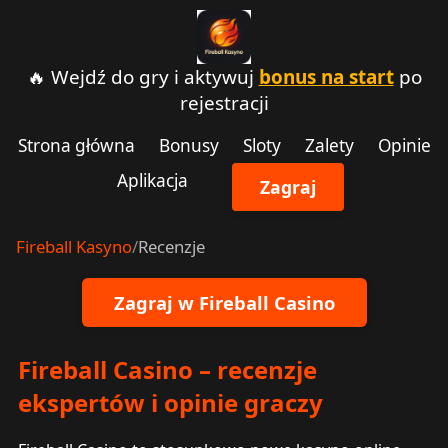
🔥 Wejdź do gry i aktywuj
bonus na start
po
rejestracji
Strona główna
Bonusy
Sloty
Zalety
Opinie
Aplikacja
Zagraj
Fireball Kasyno
/
Recenzje
Zagraj w Fireball Casino
Fireball Casino – recenzje
ekspertów i opinie graczy